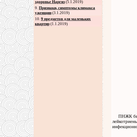
здоровье Наргиз
(5.1.2019)
9
.
Признаки, симптомы климакса
уженщин
(3.1.2019)
10.
9 предметов для маленьких
квартир
(1.1.2019)
ПНЖК был
лейкотриены
инфекционн