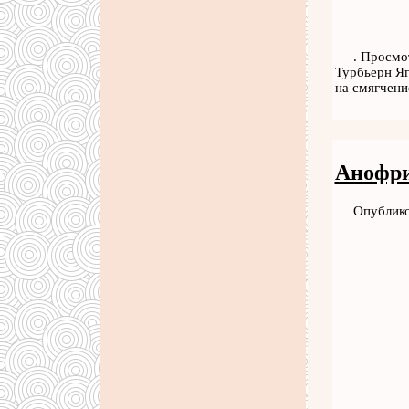
. Просмо
Турбьерн Яг
на смягчени
Анофри
Опублико