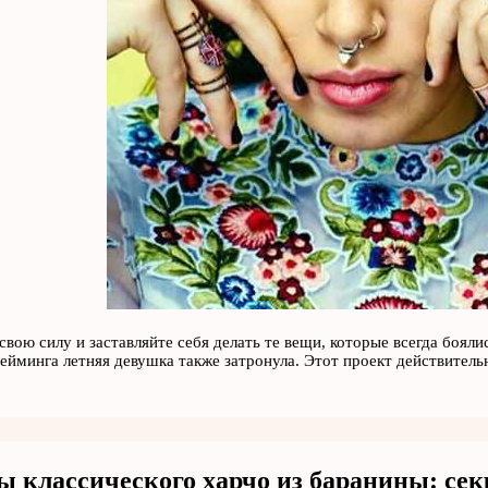
 свою силу и заставляйте себя делать те вещи, которые всегда боял
йминга летняя девушка также затронула. Этот проект действитель
ы классического харчо из баранины: се