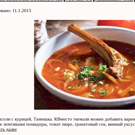
вано: 11.1.2015
асоли с курицей, Танюшка. КВместо ткемали можно добавить варе
е ломтиками помидоры, томат пюре, гранатовый сок, винный уксус.
ть далее