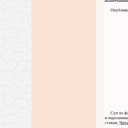
Опублико
Суп из ф
и нарезанны
стакан,
Чита