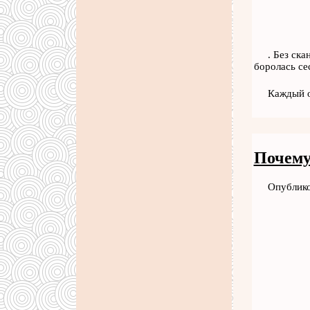
. Без ск
боролась се
Каждый о
Почему 
Опублико