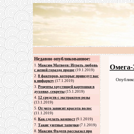
Недавно опубликованное:
1.
Максим Матвеев: Играть любовь
Омега-
с женой гораздо проще
(19.1.2019)
2
.
8 факторов, которые приведут вас
Опублико
к инфаркту
(17.1.2019)
3
.
Рецепты хрустящей картошки в
духовке, секреты
(15.1.2019)
4
.
12 средств с экстрактом розы
(13.1.2019)
5
.
От чего зависит красота волос
(11.1.2019)
6
.
Как сделать компост
(9.1.2019)
7
.
Такие уютные тапочки
(7.1.2019)
8
.
Максим Фадеев рассказал про