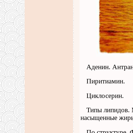
Аденин. Антран
Пиритиамин.
Циклосерин.
Типы липидов.
насыщенные жир
По структуре. 