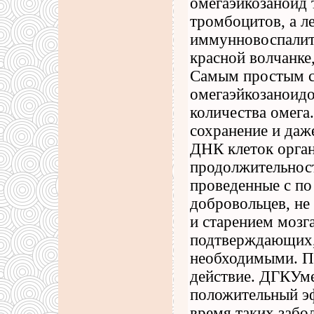
омегаэйкозаноид 
тромбоцитов, а л
иммунновоспалите
красной волчанке
Самым простым с
омегаэйкозаноидо
количества омега
сохранение и даж
ДНК клеток орган
продолжительност
проведенные с по
добровольцев, не
и старением мозга
подтверждающих,
необходимыми. П
действие. ДГКУм
положительный эф
время таких забол