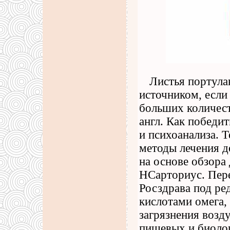
Листья портула
источником, если 
больших количест
англ. Как победит
и психоанализа. 
методы лечения д
на основе обзора
НСарториус. Пере
Росздрава под ре
кислотами омега,
загрязнения возд
пищевых и биоло