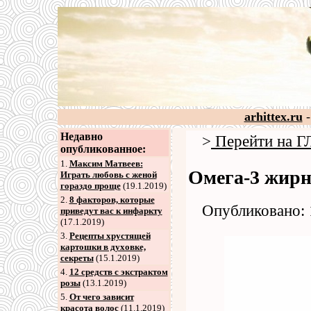
arhittex.ru
-
Недавно
>
Перейти на
опубликованное:
1.
Максим Матвеев:
Омега-3 жир
Играть любовь с женой
гораздо проще
(19.1.2019)
2
.
8 факторов, которые
Опубликовано: 
приведут вас к инфаркту
(17.1.2019)
3
.
Рецепты хрустящей
картошки в духовке,
секреты
(15.1.2019)
4
.
12 средств с экстрактом
розы
(13.1.2019)
5
.
От чего зависит
красота волос
(11.1.2019)