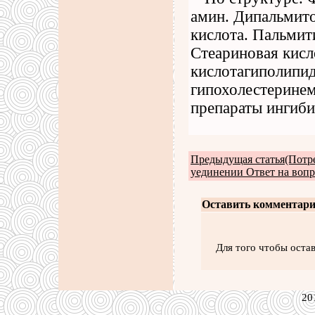
амин. Дипальмит
кислота. Пальмит
Стеариновая кисл
кислотагиполипид
гипохолестеринем
препараты ингиби
Предыдущая статья(Потр
уединении Ответ на вопр
Оставить комментари
Для того чтобы оста
20