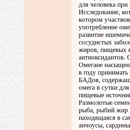
для человека при 
Исследование, ко
котором участвова
употребление оме
развитие ишемиче
сосудистых забол
жиров, пищевых в
антиоксидантов. 
Омегане насыщен
в году принимать 
БАДов, содержащи
омега в сутки дл
пищевые источни
Размолотые семен
рыба, рыбий жир 
находящаяся в са
анчоусы, сардины 