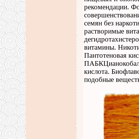
рекомендации. Фо
совершенствован
семян без нарко
растворимые вит
дегидротахистер
витамины. Никоти
Пантотеновая кис
ПАБКЦианокобала
кислота. Биофла
подобные веществ