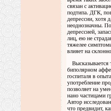
связан с активац
подтипа. ДГК, по
депрессии, хотя д
неоднозначны. По
депрессией, запас
лиц, ею не страда
тяжелее симптомы
влияет на склонно
Высказывается 
биполярном аффек
госпиталя в опыт
употребление про
позволяет на уме
нано частицами г
Автор исследован
что предвидит, к