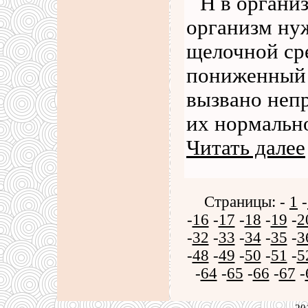
Н в органи
организм нуж
щелочной сре
пониженный р
вызвано неп
их нормальн
Читать далее
Страницы: -
1
-
-
16
-
17
-
18
-
19
-
2
-
32
-
33
-
34
-
35
-
3
-
48
-
49
-
50
-
51
-
5
-
64
-
65
-
66
-
67
-