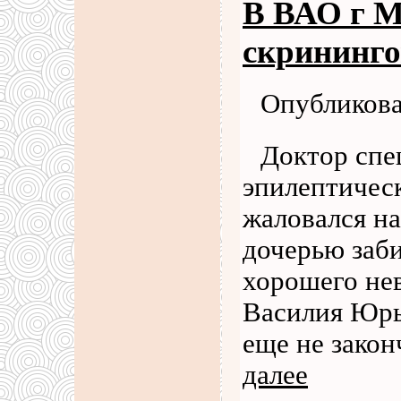
В ВАО г 
скрининго
Опубликова
Доктор спе
эпилептичес
жаловался н
дочерью заби
хорошего нев
Василия Юрь
еще не закон
далее