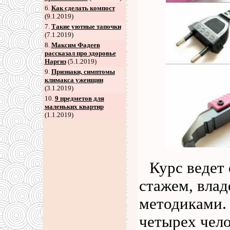
6
.
Как сделать компост
(9.1.2019)
7
.
Такие уютные тапочки
(7.1.2019)
8
.
Максим Фадеев
рассказал про здоровье
Наргиз
(5.1.2019)
9
.
Признаки, симптомы
климакса уженщин
(3.1.2019)
10.
9 предметов для
маленьких квартир
(1.1.2019)
Курс ведет
стажем, вла
методиками. 
четырех чело