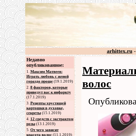
arhittex.ru
-
Недавно
опубликованное:
Материал
1.
Максим Матвеев:
Играть любовь с женой
волос
гораздо проще
(19.1.2019)
2
.
8 факторов, которые
приведут вас к инфаркту
(17.1.2019)
Опубликова
3
.
Рецепты хрустящей
картошки в духовке,
секреты
(15.1.2019)
4
.
12 средств с экстрактом
розы
(13.1.2019)
5
.
От чего зависит
красота волос
(11.1.2019)