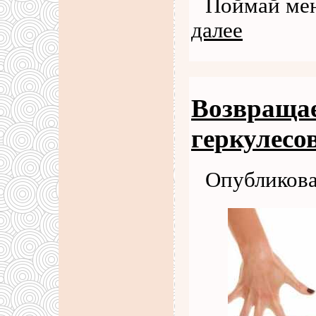
Поймай ме
далее
Возвраща
геркулесо
Опубликова