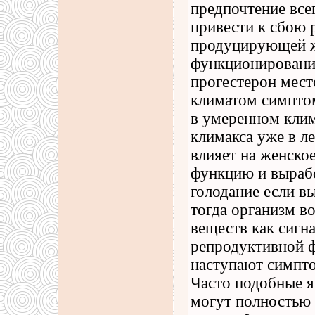
предпочтение все
привести к сбою 
продуцирующей ж
функционирования
прогестерон мест
климатом симптом
в умеренном клим
климакса уже в л
влияет на женско
функцию и выраб
голодание если вы
тогда организм в
веществ как сигн
репродуктивной ф
наступают симпто
Часто подобные я
могут полностью 