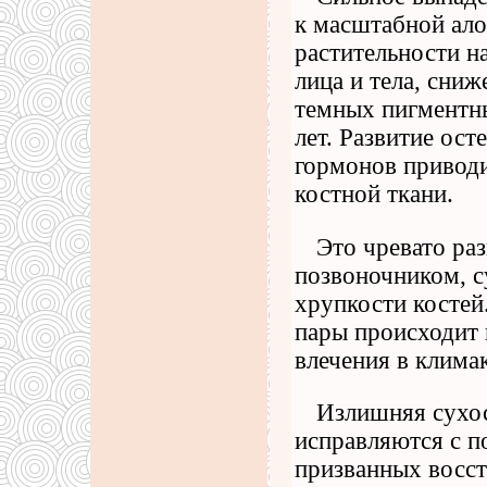
к масштабной ало
растительности н
лица и тела, сни
темных пигментны
лет. Развитие ос
гормонов приводи
костной ткани.
Это чревато ра
позвоночником, с
хрупкости костей
пары происходит 
влечения в клима
Излишняя сухос
исправляются с п
призванных восс