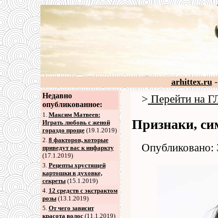
arhittex.ru
-
Недавно
>
Перейти на
опубликованное:
1.
Максим Матвеев:
Признаки, с
Играть любовь с женой
гораздо проще
(19.1.2019)
2
.
8 факторов, которые
Опубликовано: 
приведут вас к инфаркту
(17.1.2019)
3
.
Рецепты хрустящей
картошки в духовке,
секреты
(15.1.2019)
4
.
12 средств с экстрактом
розы
(13.1.2019)
5
.
От чего зависит
красота волос
(11.1.2019)