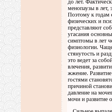
до лет. Фактичес
менопаузы в лет, 
Поэтому к годам 
физических и пси
представляют соб
угасания основны
симптомы в лет ч
физиологии. Чащ
стянутость и раз
это ведет за соб
влечения, развит
жжение. Развитие
гостями становят
причиной станови
давление на мочев
мочи и развитие 
Сильное выпаде