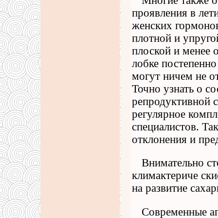
Многие также о
проявления в лет
женских гормонов
плотной и упруго
плоской и менее 
лобке постепенно 
могут ничем не о
Точно узнать о с
репродуктивной с
регулярное компл
специалистов. Та
отклонения и пре
Внимательно ст
климактериче ски
на развитие сахар
Современные ап