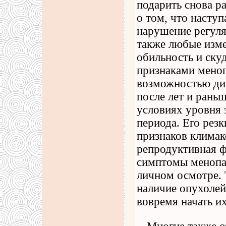
подарить снова ра
о том, что наступ
нарушение регуля
также любые изме
обильность и ску
признаками меноп
возможностью ди
после лет и рань
условиях уровня 
периода. Его рез
признаков климакс
репродуктивная ф
симптомы менопау
личном осмотре.
наличие опухолей,
вовремя начать их