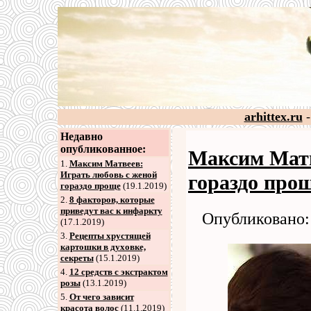
arhittex.ru
-
Недавно
опубликованное:
Максим Матв
1.
Максим Матвеев:
Играть любовь с женой
гораздо про
гораздо проще
(19.1.2019)
2
.
8 факторов, которые
приведут вас к инфаркту
Опубликовано: 
(17.1.2019)
3
.
Рецепты хрустящей
картошки в духовке,
секреты
(15.1.2019)
4
.
12 средств с экстрактом
розы
(13.1.2019)
5
.
От чего зависит
красота волос
(11.1.2019)