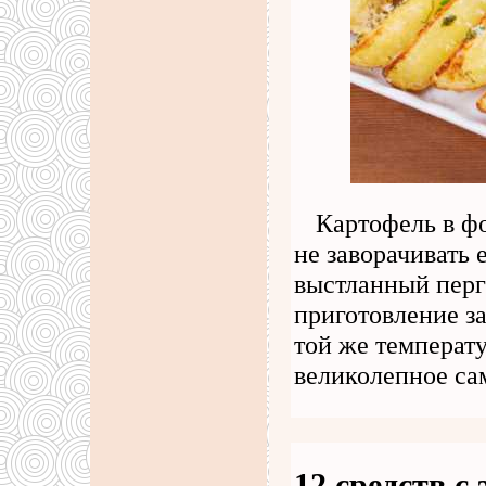
Картофель в фо
не заворачивать 
выстланный перг
приготовление з
той же температ
великолепное са
12 средств с