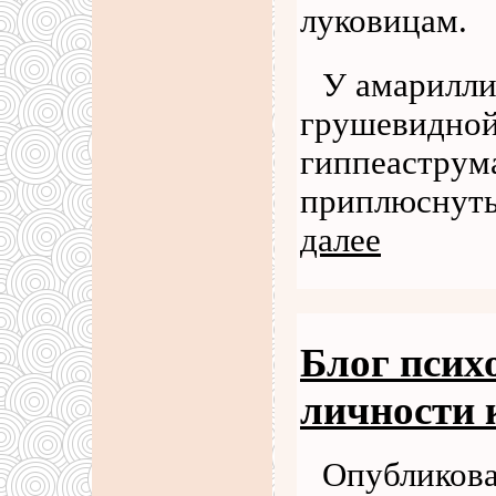
луковицам.
У амарилли
грушевидной
гиппеаструма
приплюснуты
далее
Блог псих
личности 
Опубликова