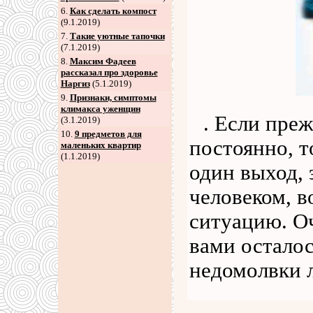
6
.
Как сделать компост
(9.1.2019)
7
.
Такие уютные тапочки
(7.1.2019)
8
.
Максим Фадеев
рассказал про здоровье
Наргиз
(5.1.2019)
9
.
Признаки, симптомы
климакса уженщин
. Если пре
(3.1.2019)
10.
9 предметов для
постоянно, т
маленьких квартир
(1.1.2019)
один выход, 
человеком, 
ситуацию. О
вами осталос
недомолвки 