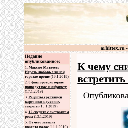
arhittex.ru
-
Недавно
опубликованное:
К чему сн
1.
Максим Матвеев:
Играть любовь с женой
встретит
гораздо проще
(19.1.2019)
2
.
8 факторов, которые
приведут вас к инфаркту
(17.1.2019)
Опубликова
3
.
Рецепты хрустящей
картошки в духовке,
секреты
(15.1.2019)
4
.
12 средств с экстрактом
розы
(13.1.2019)
5
.
От чего зависит
красота волос
(11.1.2019)