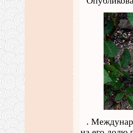
Опубликова
. Междунар
на его долю 