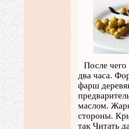
После чего
два часа. Фо
фарш деревя
предварител
маслом. Жаря
стороны. Кр
так
Читать д