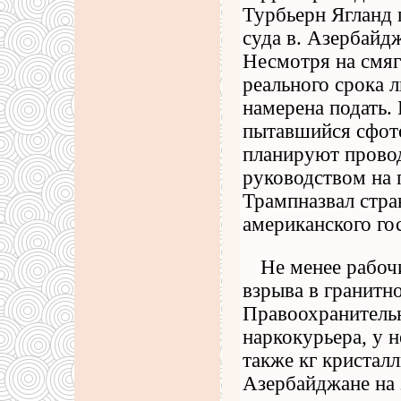
Турбьерн Ягланд 
суда в. Азербайд
Несмотря на смяг
реального срока 
намерена подать. 
пытавшийся сфото
планируют прово
руководством на 
Трампназвал стра
американского го
Не менее рабочи
взрыва в гранитно
Правоохранительн
наркокурьера, у н
также кг кристал
Азербайджане на 