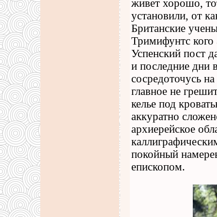
живет хорошо, то
установили, от к
Британские учены
Тримифунтс кого а
Успенский пост да
и последние дни в
сосредоточусь на
главное не греши
келье под кроват
аккуратно сложен
архиерейское обл
каллиграфическим
покойный намерев
епископом.