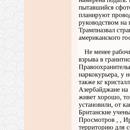
пытавшийся сфото
планируют прово
руководством на 
Трампназвал стра
американского го
Не менее рабочи
взрыва в гранитно
Правоохранительн
наркокурьера, у н
также кг кристал
Азербайджане на 
живет хорошо, то
установили, от к
Британские учены
Просмотров , , И
территорию для с