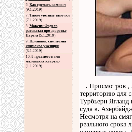
6
.
Как сделать компост
(9.1.2019)
7
.
Такие уютные тапочки
(7.1.2019)
8
.
Максим Фадеев
рассказал про здоровье
Наргиз
(5.1.2019)
9
.
Признаки, симптомы
климакса уженщин
(3.1.2019)
10.
9 предметов для
маленьких квартир
(1.1.2019)
. Просмотров , 
территорию для с
Турбьерн Ягланд 
суда в. Азербайд
Несмотря на смяг
реального срока 
намерена подать. 