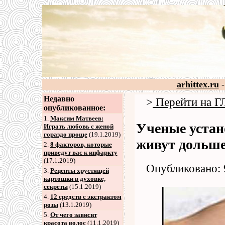
arhittex.ru
-
Недавно
>
Перейти на
опубликованное:
1.
Максим Матвеев:
Ученые устан
Играть любовь с женой
гораздо проще
(19.1.2019)
живут дольш
2
.
8 факторов, которые
приведут вас к инфаркту
(17.1.2019)
Опубликовано: 
3
.
Рецепты хрустящей
картошки в духовке,
секреты
(15.1.2019)
4
.
12 средств с экстрактом
розы
(13.1.2019)
5
.
От чего зависит
красота волос
(11.1.2019)