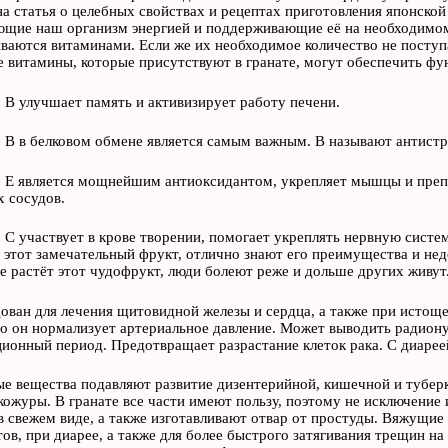
на статья о целебных свойствах и рецептах приготовления японской
щие наш организм энергией и поддерживающие её на необходимом 
ваются витаминами. Если же их необходимое количество не поступа
е витамины, которые присутствуют в гранате, могут обеспечить ф
 В улучшает память и активизирует работу печени.
 В в белковом обмене является самым важным. В называют антист
 Е является мощнейшим антиоксидантом, укрепляет мышцы и препя
 сосудов.
 С участвует в крове творении, помогает укреплять нервную систе
 этот замечательный фрукт, отлично знают его преимущества и нед
де растёт этот чудофрукт, люди болеют реже и дольше других живут
ован для лечения щитовидной железы и сердца, а также при истоще
то он нормализует артериальное давление. Может выводить радион
ионный период. Предотвращает разрастание клеток рака. С диарее
е вещества подавляют развитие дизентерийной, кишечной и туберк
кожуры. В гранате все части имеют пользу, поэтому не исключение 
 свежем виде, а также изготавливают отвар от простуды. Вяжущие
тов, при диарее, а также для более быстрого затягивания трещин на