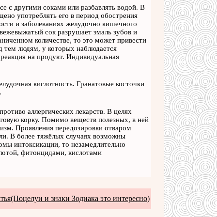
е с другими соками или разбавлять водой. В
щено употреблять его в период обострения
ости и заболеваниях желудочно кишечного
свежевыжатый сок разрушает эмаль зубов и
аниченном количестве, то это может привести
д тем людям, у которых наблюдается
 реакция на продукт. Индивидуальная
лудочная кислотность. Гранатовые косточки
.
противо аллергических лекарств. В целях
товую корку. Помимо веществ полезных, в ней
низм. Проявления передозировки отваром
оли. В более тяжёлых случаях возможны
томы интоксикации, то незамедлительно
слотой, фитонцидами, кислотами
тья(Поцелуи и знаки Зодиака это интересно)