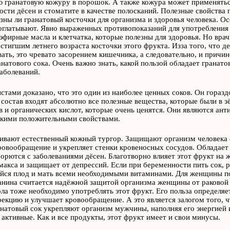
гранатовую кожуру в порошок. А также кожура может применяться
ости дёсен и стоматите в качестве полосканий. Полезные свойства 
езны ли гранатовый косточки для организма и здоровья человека. Ос
оглатывают. Явно выраженных противопоказаний для употребления э
эфирные масла и клетчатка, которые полезны для здоровья. Но вра
остигшим летнего возраста косточки этого фрукта. Изза того, что д
ать, это чревато засорением кишечника, а следовательно, и причи
анатового сока. Очень важно знать, какой пользой обладает гранат
аболеваний.
стами доказано, что это один из наиболее ценных соков. Он гора
о состав входят абсолютно все полезные вещества, которые были в 
 и органических кислот, которые очень ценятся. Они являются ан
акими положительными свойствами.
вают естественный кожный тургор. Защищают организм человека о
ровообращение и укрепляет стенки кровеносных сосудов. Обладае
орются с заболеваниями дёсен. Благотворно влияет этот фрукт на 
макса и защищает от депрессий. Если при беременности пить сок, р
ся плод и мать всеми необходимыми витаминами. Для женщины пол
анина считается надёжной защитой организма женщины от раковой
ла тоже необходимо употреблять этот фрукт. Его польза определяет
екцию и улучшает кровообращение. А это является залогом того, ч
натовый сок укрепляют организм мужчины, наполняя его энергией 
 активные. Как и все продукты, этот фрукт имеет и свои минусы.