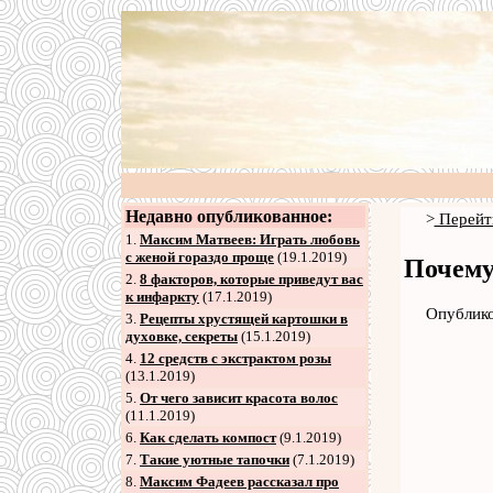
Недавно опубликованное:
>
Перейт
1.
Максим Матвеев: Играть любовь
с женой гораздо проще
(19.1.2019)
Почему
2
.
8 факторов, которые приведут вас
к инфаркту
(17.1.2019)
Опублико
3
.
Рецепты хрустящей картошки в
духовке, секреты
(15.1.2019)
4
.
12 средств с экстрактом розы
(13.1.2019)
5
.
От чего зависит красота волос
(11.1.2019)
6
.
Как сделать компост
(9.1.2019)
7
.
Такие уютные тапочки
(7.1.2019)
8
.
Максим Фадеев рассказал про