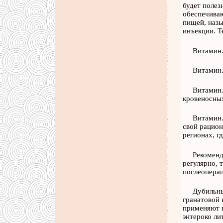
будет полез
обеспечиваю
пищей, назы
инъекции. Т
Витамин.
Витамин.
Витамин.
кровеносных
Витамин.
свой рацион
регионах, г
Рекоменд
регулярно, 
послеоперац
Дубильны
гранатовой 
применяют в
энтероко ли