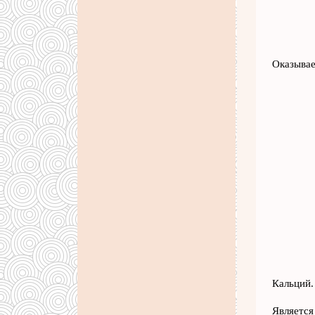
Оказывае
Кальций.
Является