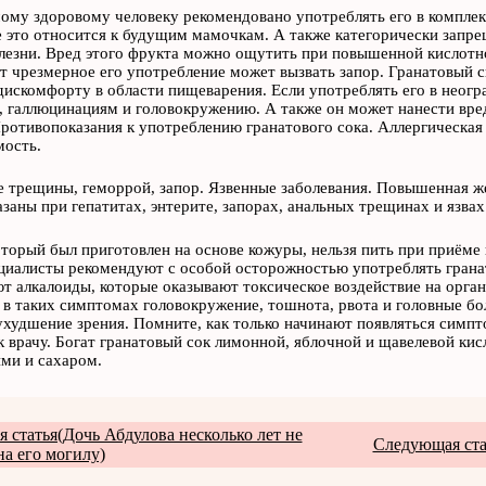
ому здоровому человеку рекомендовано употреблять его в комплекс
 это относится к будущим мамочкам. А также категорически запре
лезни. Вред этого фрукта можно ощутить при повышенной кислотн
от чрезмерное его употребление может вызвать запор. Гранатовый 
дискомфорту в области пищеварения. Если употреблять его в неогр
, галлюцинациям и головокружению. А также он может нанести вре
ротивопоказания к употреблению гранатового сока. Аллергическая
мость.
 трещины, геморрой, запор. Язвенные заболевания. Повышенная же
заны при гепатитах, энтерите, запорах, анальных трещинах и язвах
оторый был приготовлен на основе кожуры, нельзя пить при приёме 
циалисты рекомендуют с особой осторожностью употреблять грана
т алкалоиды, которые оказывают токсическое воздействие на орга
 в таких симптомах головокружение, тошнота, рвота и головные б
ухудшение зрения. Помните, как только начинают появляться симп
к врачу. Богат гранатовый сок лимонной, яблочной и щавелевой ки
ми и сахаром.
 статья(Дочь Абдулова несколько лет не
Следующая ста
на его могилу)