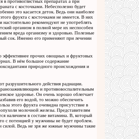
 в противоглистных препаратах а при
граната с косточками. Небесполезно будет
обенно это касается деток. Ведь они наиболее
того фрукта с косточками не имеется. В них
чи настоятельно рекомендуют не употреблять
етский организм в полной мере их неспособен
нением вреда организму и здоровью. Полезные
овый сок. Именно его применяют при лечении
здо эффективнее прочих овощных и фруктовых
зёрнах. В нём большое содержание
тиоксидантами природного происхождения и
т разрушительного действия радиации.
т ранозаживляющим и противовоспалительным
женское здоровье. Он очень хорошо облегчает
азбавив его водой, то можно обеспечить
ьза этого фрукта очевидна присутствие в
 опухоли молочной железы. Представителям
ся наличием в составе витамина. В, который
то с потенцией у мужчины не будет проблем.
и силой. Ведь не зря же южные мужчины такие