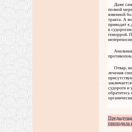
Даже сам
полной мере
язвенной бо
тракта. А в
приводит к 
к судорогам
геморрой. П
непереноси
Анальные
противопока
Отвар, к
лечения спе
присутствую
заключается
судороги и 
обратитесь 
органически
Предыдущая
приходила 