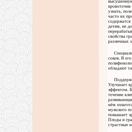
высушенную 
кровоточив 
узнать, пол
часто их пр
содержатся 
детям, не д
перерабатыв
свойства гр
различных з
Специали
соков. В ег
полифенолов
обладают т
Поддержи
Улучшает к
эффектом. Б
течение кли
развивающий
нём эллагот
мужского по
повышает эр
Плоды и гра
страстные и