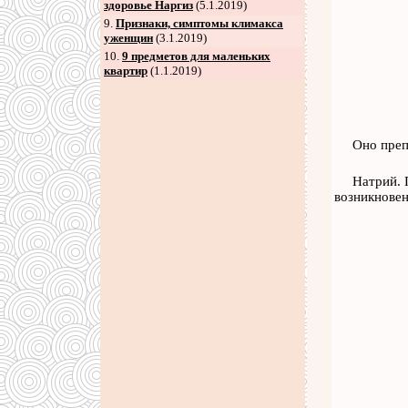
здоровье Наргиз
(5.1.2019)
9
.
Признаки, симптомы климакса
уженщин
(3.1.2019)
10.
9 предметов для маленьких
квартир
(1.1.2019)
Оно преп
Натрий. 
возникновен