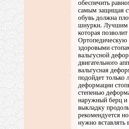
обеспечить равно
самым защищая с
обувь должна пло
шнурки. Лучшим в
которая позволит 
Ортопедическую о
здоровыми стопам
вальгусной дефор
двигательного ап
вальгусная дефор
подойдет только л
деформации стопы
степенью деформа
наружный берц и 
выкладку продоль
рекомендуется но
нужно вставлять