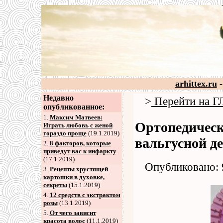
arhittex.ru
-
Недавно
>
Перейти на
опубликованное:
1.
Максим Матвеев:
Ортопедическ
Играть любовь с женой
гораздо проще
(19.1.2019)
вальгусной д
2
.
8 факторов, которые
приведут вас к инфаркту
(17.1.2019)
Опубликовано: 
3
.
Рецепты хрустящей
картошки в духовке,
секреты
(15.1.2019)
4
.
12 средств с экстрактом
розы
(13.1.2019)
5
.
От чего зависит
красота волос
(11.1.2019)