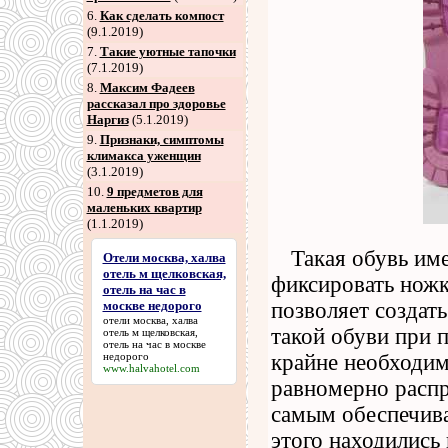
6
.
Как сделать компост
(9.1.2019)
7
.
Такие уютные тапочки
(7.1.2019)
8
.
Максим Фадеев
рассказал про здоровье
Наргиз
(5.1.2019)
9
.
Признаки, симптомы
климакса уженщин
(3.1.2019)
10.
9 предметов для
маленьких квартир
(1.1.2019)
Такая обувь им
Отели москва, халва
отель м щелковская,
фиксировать ножк
отель на час в
москве недорого
позволяет создат
отели москва, халва
такой обуви при 
отель м щелковская,
отель на час в москве
недорого
крайне необходима
www.halvahotel.com
равномерно распр
самым обеспечив
этого находились