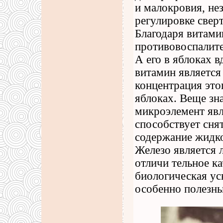
и малокровия, не
регулировке свер
Благодаря витами
противовоспалит
А его в яблоках 
витамин являетс
концентрация это
яблоках. Веще зна
микроэлемент яв
способствует сня
содержание жидко
Железо является 
отличи тельное к
биологическая ус
особенно полезн