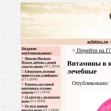
arhittex.ru
-
Недавно
>
Перейти на
опубликованное:
1.
Максим Матвеев:
Витамины в яб
Играть любовь с женой
гораздо проще
(19.1.2019)
лечебные
2
.
8 факторов, которые
приведут вас к инфаркту
(17.1.2019)
Опубликовано: 
3
.
Рецепты хрустящей
картошки в духовке,
секреты
(15.1.2019)
4
.
12 средств с экстрактом
розы
(13.1.2019)
5
.
От чего зависит
красота волос
(11.1.2019)