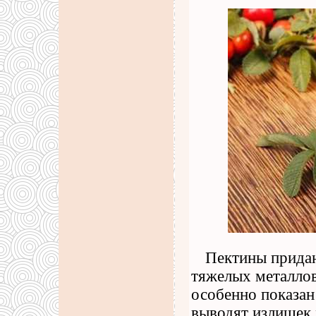
Пектины придаю
тяжелых металло
особенно показан
выводят излишек 