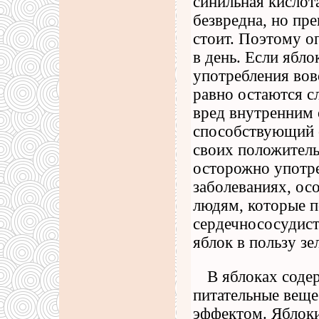
синильная кислот
безвредна, но пре
стоит. Поэтому о
в день. Если ябло
употребления вовс
равно остаются с
вред внутренним 
способствующий 
своих положитель
осторожно употр
заболеваниях, осо
людям, которые 
сердечнососудист
яблок в пользу зе
В яблоках соде
питательные веще
эффектом. Яблок