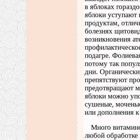
в яблоках горазд
яблоки уступают 
продуктам, отлич
болезнях щитови
возникновения ат
профилактическое
подагре. Фолиева
потому так попул
дни. Органически
препятствуют про
предотвращают ме
яблоки можно упо
сушеные, моченые
или дополнения к
Много витамино
любой обработке