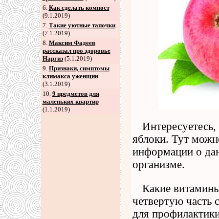
6
.
Как сделать компост
(9.1.2019)
7
.
Такие уютные тапочки
(7.1.2019)
8
.
Максим Фадеев
рассказал про здоровье
Наргиз
(5.1.2019)
9
.
Признаки, симптомы
климакса уженщин
(3.1.2019)
10.
9 предметов для
маленьких квартир
(1.1.2019)
Интересуетесь,
яблоки. Тут можн
информации о дан
организме.
Какие витамины 
четвертую часть 
для профилактики