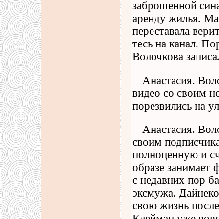
заброшенной синаг
аренду жилья. Ма
переставала вери
тесь на канал. По
Волочкова записа
Анастасия. Вол
видео со своим 
порезвились на у
Анастасия. Вол
своим подписчика
полноценную и сч
образе занимает 
с недавних пор б
эксмужа. Дайнеко
свою жизнь после
Клейман уже вовс