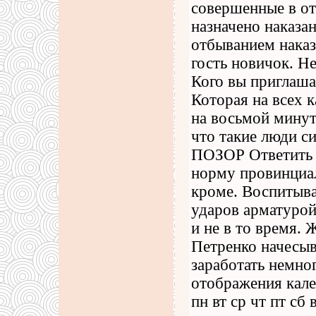
совершенные в о
назначено наказа
отбыванием наказ
гость новичок. Н
Кого вы приглаша
Которая на всех 
на восьмой минут
что такие люди с
ПОЗОР Ответить н
норму провинциа
кроме. Воспитыва
ударов арматурой 
и не в то время. 
Петренко начесыв
заработать немно
отображения кален
пн вт ср чт пт сб в