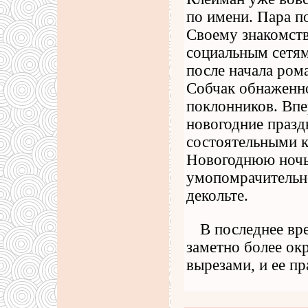
по имени. Пара п
Своему знакомств
социальным сетям
после начала рома
Собчак обнаженно
поклонников. Впе
новогодние празд
состоятельными к
Новогоднюю ночь 
умопомрачительно
декольте.
В последнее вр
заметно более ок
вырезами, и ее пр