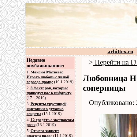
arhittex.ru
-
Недавно
>
Перейти на
опубликованное:
1.
Максим Матвеев:
Любовница Не
Играть любовь с женой
гораздо проще
(19.1.2019)
соперницы
2
.
8 факторов, которые
приведут вас к инфаркту
(17.1.2019)
Опубликовано: 
3
.
Рецепты хрустящей
картошки в духовке,
секреты
(15.1.2019)
4
.
12 средств с экстрактом
розы
(13.1.2019)
5
.
От чего зависит
красота волос
(11.1.2019)