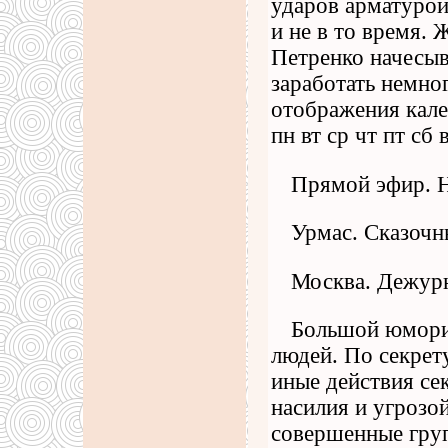
ударов арматурой 
и не в то время. 
Петренко начесыв
заработать немно
отображения кален
пн вт ср чт пт сб в
Прямой эфир. 
Урмас. Сказочн
Москва. Дежурн
Большой юморис
людей. По секрет
иные действия се
насилия и угрозо
совершенные груп