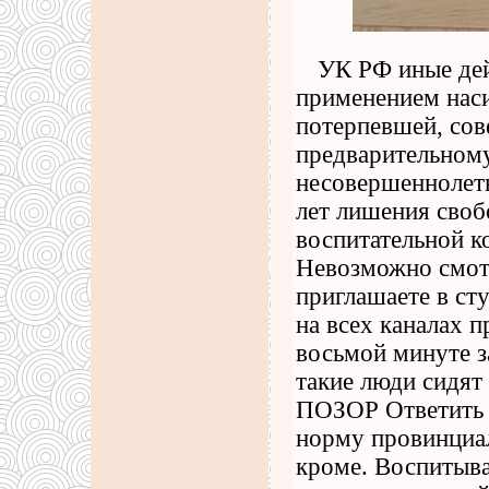
УК РФ иные дей
применением наси
потерпевшей, сов
предварительном
несовершеннолетн
лет лишения своб
воспитательной к
Невозможно смотр
приглашаете в ст
на всех каналах 
восьмой минуте з
такие люди сидят
ПОЗОР Ответить н
норму провинциа
кроме. Воспитыва