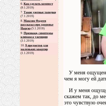
6
.
Как сделать компост
(9.1.2019)
7
.
Такие уютные тапочки
(7.1.2019)
8
.
Максим Фадеев
рассказал про здоровье
Наргиз
(5.1.2019)
9
.
Признаки, симптомы
климакса уженщин
(3.1.2019)
10.
9 предметов для
маленьких квартир
(1.1.2019)
У меня ощущени
чем я могу ей дат
И у меня ощуще
скажем так, до ме
это чувствую очен