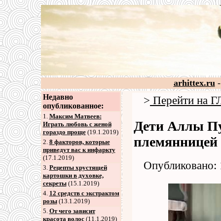
arhittex.ru
-
Недавно
>
Перейти на
опубликованное:
1.
Максим Матвеев:
Дети Аллы Пу
Играть любовь с женой
гораздо проще
(19.1.2019)
племянницей
2
.
8 факторов, которые
приведут вас к инфаркту
(17.1.2019)
Опубликовано: 
3
.
Рецепты хрустящей
картошки в духовке,
секреты
(15.1.2019)
4
.
12 средств с экстрактом
розы
(13.1.2019)
5
.
От чего зависит
красота волос
(11.1.2019)