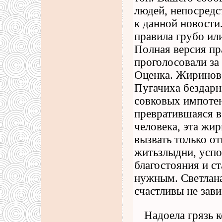
людей, непосред
к данной новости
правила грубо ил
Полная версия пр
проголосовали за
Оценка. Жириновс
Пугачиха бездарна
совковых импоте
превратившаяся в
человека, эта жи
вызвать только о
житьзлыдни, успо
благостояния и с
нужным. Светлана
счастливы не зави
Надоела грязь 