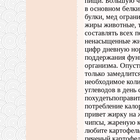
пищи. Большую ча
в основном белки
булки, мед огран
жиры животные, 
составлять всех 
ненасыщенные жи
цифр дневную но
поддержания фун
организма. Опуст
только замедлится
необходимое коли
углеводов в день
похудетьпоправит
потребление кало
привет жирку на 
чипсы, жареную к
любите картофель
печеный картофел