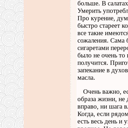
больше. В салата
Умерить употребл
Про курение, дума
быстро стареет к
все такие имеютс
сожаления. Сама б
сигаретами перер
было не очень то 
получится. Пригот
запекание в духов
масла.
Очень важно, е
образа жизни, не 
вправо, ни шага в
Когда, если рядо
есть весь день и 