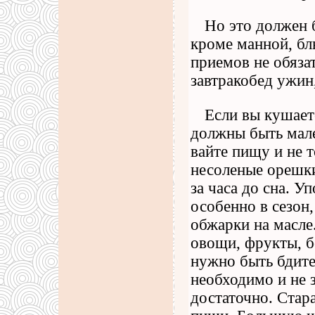
Но это должен б
кроме манной, блю
приемов не обяза
завтракобед ужин
Если вы кушает
должны быть мал
вайте пищу и не 
несоленые орешки
за часа до сна. 
особенно в сезон
обжарки на масле
овощи, фрукты, б
нужно быть бдите
необходимо и не з
достаточно. Стар