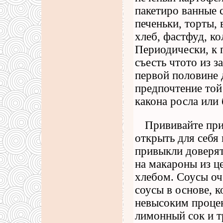
пакетиро ванные 
печеньки, торты, 
хлеб, фастфуд, ко
Периодически, к 
съесть чтото из 
первой половине 
предпочтение той
какона росла или 
Прививайте при
открыть для себя
привыкли доверят
на макароны из ц
хлебом. Соусы оч
соусы в основе, к
невысоким проце
лимонный сок и т