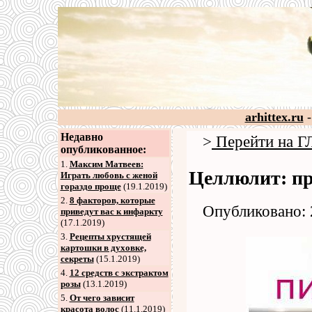
arhittex.ru
-
Недавно
>
Перейти на
опубликованное:
1.
Максим Матвеев:
Целлюлит: п
Играть любовь с женой
гораздо проще
(19.1.2019)
2
.
8 факторов, которые
Опубликовано: 
приведут вас к инфаркту
(17.1.2019)
3
.
Рецепты хрустящей
картошки в духовке,
секреты
(15.1.2019)
4
.
12 средств с экстрактом
розы
(13.1.2019)
5
.
От чего зависит
красота волос
(11.1.2019)