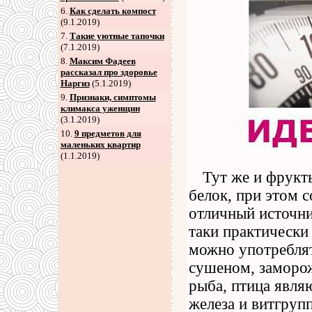
6
.
Как сделать компост
(9.1.2019)
7
.
Такие уютные тапочки
(7.1.2019)
8
.
Максим Фадеев
рассказал про здоровье
Наргиз
(5.1.2019)
9
.
Признаки, симптомы
климакса уженщин
(3.1.2019)
10.
9 предметов для
маленьких квартир
(1.1.2019)
Тут же и фрукт
белок, при этом 
отличный источни
таки практически
можно употреблят
сушеном, заморож
рыба, птица явля
железа и витгру