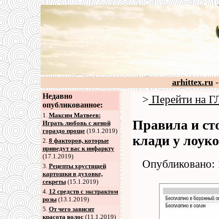
arhittex.ru
-
Недавно
>
Перейти на
опубликованное:
1.
Максим Матвеев:
Правила и ст
Играть любовь с женой
гораздо проще
(19.1.2019)
клади у лоук
2
.
8 факторов, которые
приведут вас к инфаркту
(17.1.2019)
Опубликовано: 
3
.
Рецепты хрустящей
картошки в духовке,
секреты
(15.1.2019)
4
.
12 средств с экстрактом
розы
(13.1.2019)
5
.
От чего зависит
красота волос
(11.1.2019)