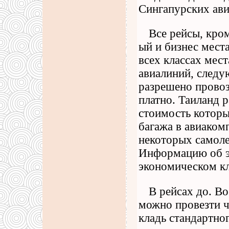
Сингапурских ави
Все рейсы, кро
ый и бизнес мест
всех классах мес
авиалиний, следу
разрешено провози
платно. Таиланд р
стоимость которы
багажа в авиаком
некоторых самоле
Информацию об э
экономическом кл
В рейсах до. В
можно провезти ч
кладь стандартно