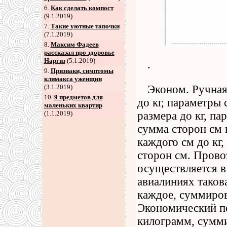
6
.
Как сделать компост
(9.1.2019)
7
.
Такие уютные тапочки
(7.1.2019)
8
.
Максим Фадеев
рассказал про здоровье
Наргиз
(5.1.2019)
.
9
.
Признаки, симптомы
климакса уженщин
Эконом. Ручная
(3.1.2019)
10.
9 предметов для
до кг, параметры 
маленьких квартир
размера до кг, п
(1.1.2019)
сумма сторон см 
каждого см до кг,
сторон см. Прово
осуществляется 
авиалиниях таков
каждое, суммиров
Экономический по
килограмм, сумми