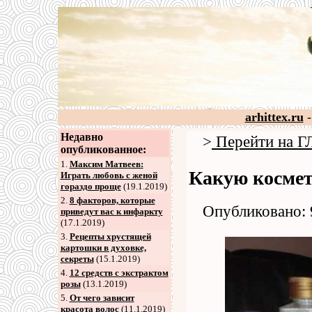
arhittex.ru
-
Недавно
>
Перейти на
опубликованное:
1.
Максим Матвеев:
Какую космет
Играть любовь с женой
гораздо проще
(19.1.2019)
2
.
8 факторов, которые
Опубликовано: 
приведут вас к инфаркту
(17.1.2019)
3
.
Рецепты хрустящей
картошки в духовке,
секреты
(15.1.2019)
4
.
12 средств с экстрактом
розы
(13.1.2019)
5
.
От чего зависит
красота волос
(11.1.2019)