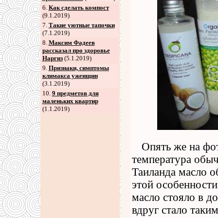
6
.
Как сделать компост
(9.1.2019)
7
.
Такие уютные тапочки
(7.1.2019)
8
.
Максим Фадеев
рассказал про здоровье
Наргиз
(5.1.2019)
9
.
Признаки, симптомы
климакса уженщин
(3.1.2019)
10.
9 предметов для
маленьких квартир
(1.1.2019)
Опять же на фот
температура обыч
Таиланда масло о
этой особенности 
масло стояло в до
вдруг стало таким