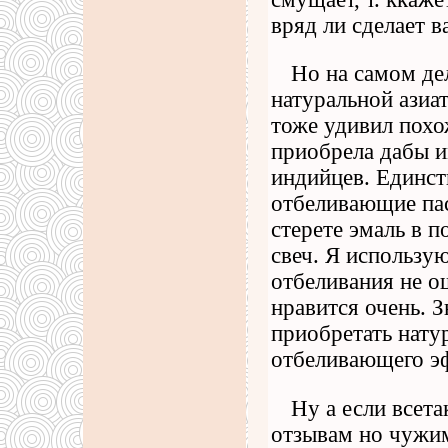
вряд ли сделает в
Но на самом дел
натуральной азиа
тоже удивил похо
приобрела дабы и
индийцев. Единст
отбеливающие пас
стерете эмаль в п
свеч. Я использую
отбеливания не о
нравится очень. 
приобретать натур
отбеливающего э
Ну а если всета
отзывам но чужим