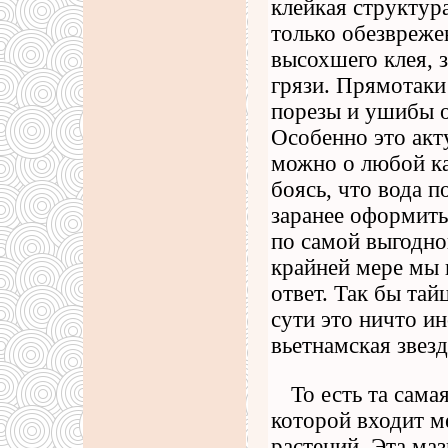
клейкая структура
только обезвреже
высохшего клея, 
грязи. Прямотаки
порезы и ушибы о
Особенно это акту
можно о любой ка
боясь, что вода п
заранее оформить
по самой выгодно
крайней мере мы 
ответ. Так бы тай
сути это ничто ин
вьетнамская звезд
То есть та сама
которой входит м
растений. Эта маз