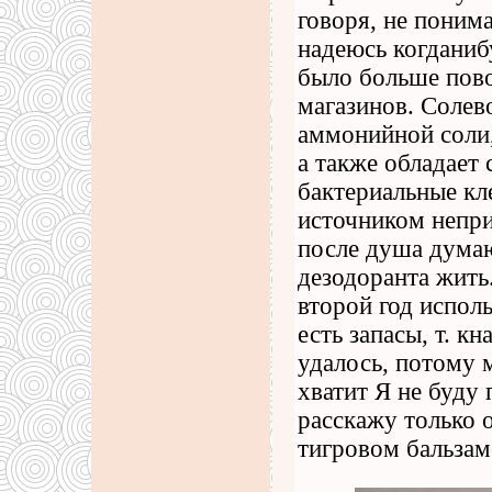
говоря, не поним
надеюсь когданибу
было больше пово
магазинов. Солев
аммонийной соли,
а также обладает 
бактериальные кл
источником непри
после душа думаю 
дезодоранта жить.
второй год испол
есть запасы, т. к
удалось, потому 
хватит Я не буду 
расскажу только о
тигровом бальзам