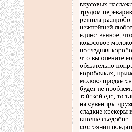
вкусовых наслажд
трудом переварива
решила распробов
нежнейшей любовь
единственное, что
кокосовое молоко
последняя коробоч
что вы оцените ег
обязательно попр
коробочках, прич
молоко продается 
будет не проблем
тайской еде, то 
на сувениры друз
сладкие крекеры и
вполне съедобно. 
состоянии поедат