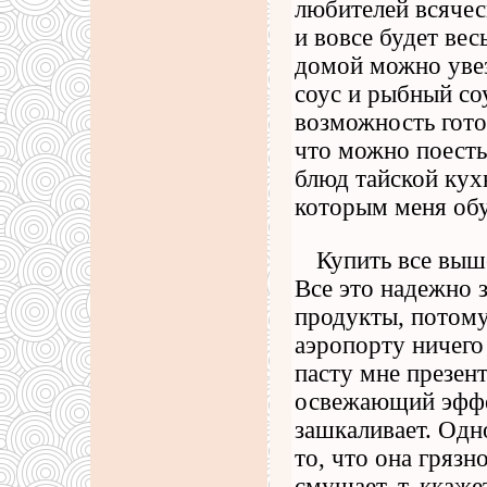
любителей всячес
и вовсе будет ве
домой можно уве
соус и рыбный со
возможность гото
что можно поесть 
блюд тайской кух
которым меня обу
Купить все выш
Все это надежно 
продукты, потому
аэропорту ничего
пасту мне презент
освежающий эффек
зашкаливает. Одн
то, что она грязн
смущает, т. ккаже