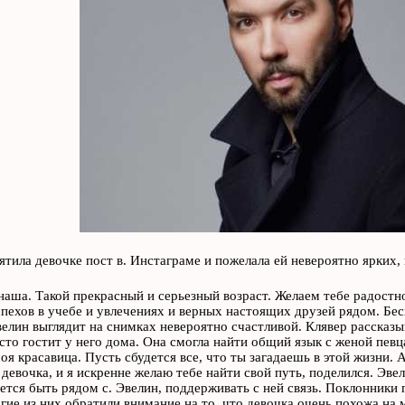
ятила девочке пост в. Инстаграме и пожелала ей невероятно ярких
наша. Такой прекрасный и серьезный возраст. Желаем тебе радостно
спехов в учебе и увлечениях и верных настоящих друзей рядом. Бе
велин выглядит на снимках невероятно счастливой. Клявер рассказы
сто гостит у него дома. Она смогла найти общий язык с женой певц
оя красавица. Пусть сбудется все, что ты загадаешь в этой жизни. 
 девочка, и я искренне желаю тебе найти свой путь, поделился. Эве
ается быть рядом с. Эвелин, поддерживать с ней связь. Поклонники 
огие из них обратили внимание на то, что девочка очень похожа на