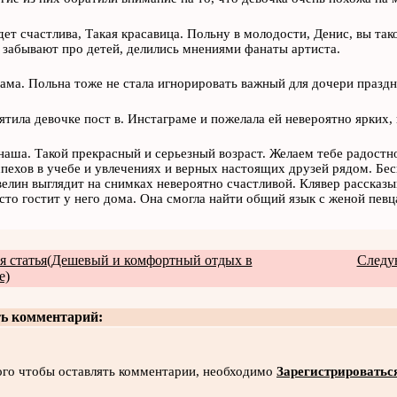
дет счастлива, Такая красавица. Польну в молодости, Денис, вы т
 забывают про детей, делились мнениями фанаты артиста.
сама. Польна тоже не стала игнорировать важный для дочери праздн
ятила девочке пост в. Инстаграме и пожелала ей невероятно ярких
наша. Такой прекрасный и серьезный возраст. Желаем тебе радостно
спехов в учебе и увлечениях и верных настоящих друзей рядом. Бе
велин выглядит на снимках невероятно счастливой. Клявер рассказы
сто гостит у него дома. Она смогла найти общий язык с женой певц
 статья(Дешевый и комфортный отдых в
Следу
е)
ь комментарий:
ого чтобы оставлять комментарии, необходимо
Зарегистрироватьс