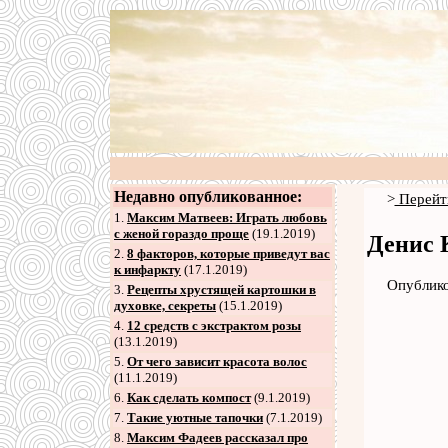
Недавно опубликованное:
>
Перейт
1.
Максим Матвеев: Играть любовь
с женой гораздо проще
(19.1.2019)
Денис 
2
.
8 факторов, которые приведут вас
к инфаркту
(17.1.2019)
Опублико
3
.
Рецепты хрустящей картошки в
духовке, секреты
(15.1.2019)
4
.
12 средств с экстрактом розы
(13.1.2019)
5
.
От чего зависит красота волос
(11.1.2019)
6
.
Как сделать компост
(9.1.2019)
7
.
Такие уютные тапочки
(7.1.2019)
8
.
Максим Фадеев рассказал про