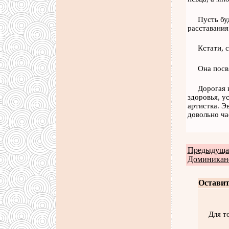
Пусть бу
расставания
Кстати, 
Она посв
Дорогая 
здоровья, у
артистка. Э
довольно ча
Предыдущая
Доминикан
Оставит
Для т