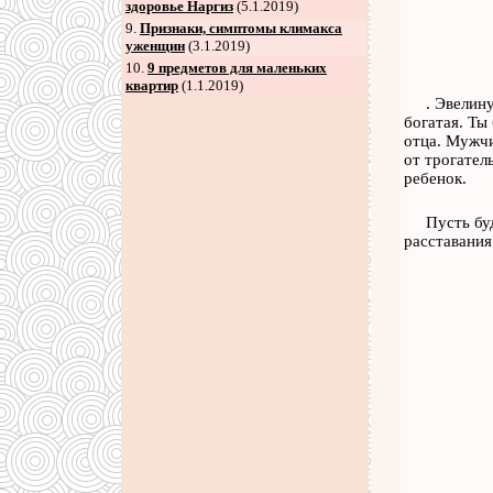
здоровье Наргиз
(5.1.2019)
9
.
Признаки, симптомы климакса
уженщин
(3.1.2019)
10.
9 предметов для маленьких
квартир
(1.1.2019)
. Эвелин
богатая. Ты
отца. Мужчи
от трогател
ребенок.
Пусть бу
расставания