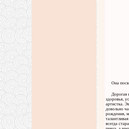
Она посв
Дорогая 
здоровья, у
артистка. Э
довольно ча
рождения, м
талантливая
всегда стар
певца, а мн