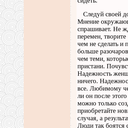
сидеть.
Следуй своей до
Мнение окружающи
спрашивает. Не ж
перемен, творите
чем не сделать и 
больше разочаров
чем теми, которые
пристани. Почувс
Надежность женщ
ничего. Надежнос
все. Любимому че
ли он после этог
можно только соз
приобретайте нов
случая, а результ
Люди так боятся 