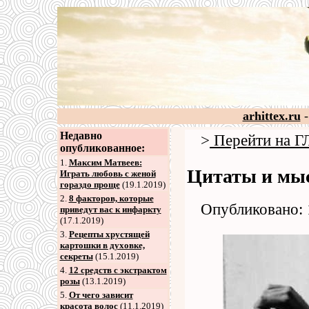
arhittex.ru
-
Недавно
>
Перейти на
опубликованное:
1.
Максим Матвеев:
Цитаты и мы
Играть любовь с женой
гораздо проще
(19.1.2019)
2
.
8 факторов, которые
Опубликовано: 
приведут вас к инфаркту
(17.1.2019)
3
.
Рецепты хрустящей
картошки в духовке,
секреты
(15.1.2019)
4
.
12 средств с экстрактом
розы
(13.1.2019)
5
.
От чего зависит
красота волос
(11.1.2019)