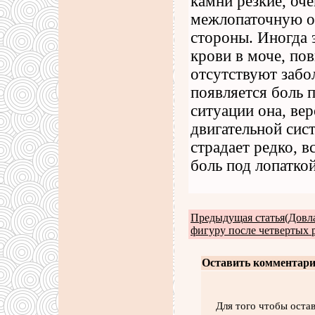
камни резкие, оче
межлопаточную об
стороны. Иногда 
крови в моче, по
отсутствуют забо
появляется боль п
ситуации она, вер
двигательной сис
страдает редко, 
боль под лопаткой
Предыдущая статья(Довла
фигуру после четвертых 
Оставить комментари
Для того чтобы оста