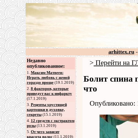
arhittex.ru
-
Недавно
>
Перейти на
опубликованное:
1.
Максим Матвеев:
Болит спина 
Играть любовь с женой
гораздо проще
(19.1.2019)
что
2
.
8 факторов, которые
приведут вас к инфаркту
(17.1.2019)
Опубликовано: 
3
.
Рецепты хрустящей
картошки в духовке,
секреты
(15.1.2019)
4
.
12 средств с экстрактом
розы
(13.1.2019)
5
.
От чего зависит
красота волос
(11.1.2019)