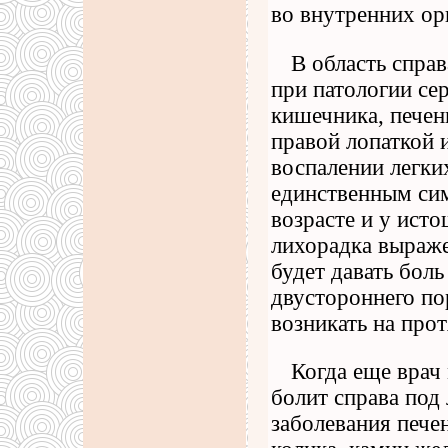
во внутренних ор
В область спра
при патологии сер
кишечника, печен
правой лопаткой и
воспалении легки
единственным си
возрасте и у ист
лихорадка выраже
будет давать боль
двустороннего п
возникать на прот
Когда еще врач
болит справа под
заболевания пече