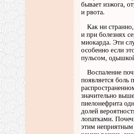
бывает изжога, 
и рвота.
Как ни странно
и при болезнях с
миокарда. Эти слу
особенно если э
пульсом, одышкой
Воспаление поч
появляется боль 
распространенно
значительно выше
пиелонефрита одн
долей вероятности
лопатками. Почеч
этим неприятным