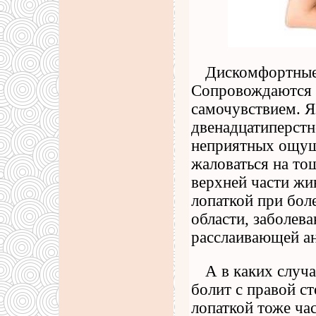
Дискомфортные 
Сопровождаются 
самочувствием. Я
двенадцатиперст
неприятных ощуще
жаловаться на то
верхней части жив
лопаткой при бол
области, заболев
расслаивающей ан
А в каких случа
болит с правой с
лопаткой тоже ча