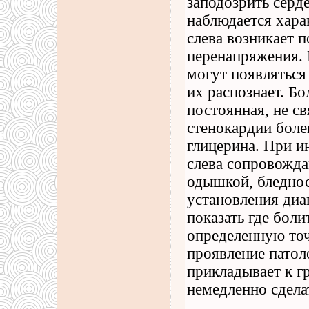
заподозрить серд
наблюдается хар
слева возникает п
перенапряжения.
могут появляться 
их распознает. Бо
постоянная, не с
стенокардии боле
глицерина. При 
слева сопровожда
одышкой, бледно
установления диа
показать где боли
определенную точ
проявление патол
прикладывает к гр
немедленно сдела