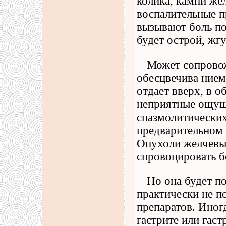
колика, камни же
воспалительные 
вызывают боль по
будет острой, жг
Может сопровож
обесцвечива нием
отдает вверх, в о
неприятные ощущ
спазмолитических
предварительном 
Опухоли желчевы
спровоцировать б
Но она будет п
практически не 
препаратов. Иног
гастрите или гас