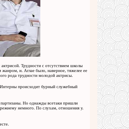
й актрисой. Трудности с отсутствием школы
жанром, и. Аглае было, наверное, тяжелее ее
ного рода трудности молодой актрисы.
а. Интерны происходит бурный служебный
к партизаны. Но однажды всетаки пришли
прежнему немного. По слухам, отношения у.
есте.