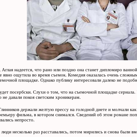
 Аглая надеется, что рано или поздно она станет дипломиро ванно
е явно ощутила во время съемок. Комедия оказалась очень сложным 
ъемочной площадке. Однако публику интересовали далеко не подоб
будет посербски. Слухи о том, что на съемочной площадке сериал
о не давали покоя светским хроникерам.
Глинников держали желтую прессу на голодной диете и молчали ка
ремьеру фильма, в котором снимался. Сведений об этом романе по
вались непросто.
люди несколько раз расставались, потом мирились и снова были вм