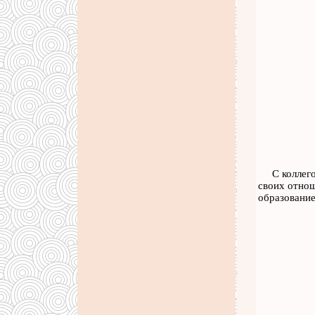
С коллег
своих отнош
образование 