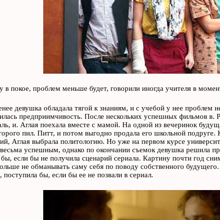
ву в покое, проблем меньше будет, говорили иногда учителя в момент
енее девушка обладала тягой к знаниям, и с учебой у нее проблем н
илась предприимчивость. После нескольких успешных фильмов в. Р
ль, и. Аглая поехала вместе с мамой. На одной из вечеринок буду
оторого пил. Питт, и потом выгодно продала его школьной подруге.
ий, Аглая выбрала политологию. Но уже на первом курсе университе
весьма успешным, однако по окончании съемок девушка решила пр
бы, если бы не получила сценарий сериала. Картину почти год снима
ольше не обманывать саму себя по поводу собственного будущего.
 поступила бы, если бы ее не позвали в сериал.