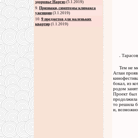
здоровье Наргиз
(5.1.2019)
9
.
Признаки, симптомы климакса
уженщин
(3.1.2019)
10.
9 предметов для маленьких
квартир
(1.1.2019)
. Тарасо
Тем не м
Аглаи прояв
кинофестива
бокал, из к
родом занят
Проект был 
продолжила 
то решила б
и, возможно,