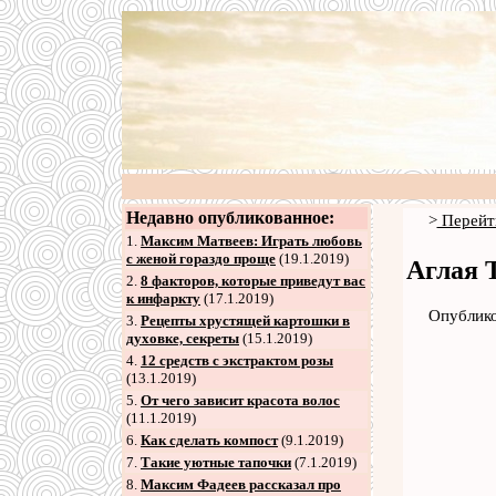
Недавно опубликованное:
>
Перейт
1.
Максим Матвеев: Играть любовь
с женой гораздо проще
(19.1.2019)
Аглая Т
2
.
8 факторов, которые приведут вас
к инфаркту
(17.1.2019)
Опублико
3
.
Рецепты хрустящей картошки в
духовке, секреты
(15.1.2019)
4
.
12 средств с экстрактом розы
(13.1.2019)
5
.
От чего зависит красота волос
(11.1.2019)
6
.
Как сделать компост
(9.1.2019)
7
.
Такие уютные тапочки
(7.1.2019)
8
.
Максим Фадеев рассказал про